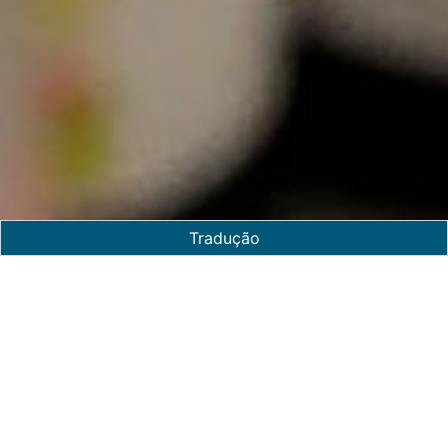
Tradução
Décadas de experiência e
Agrosistema na vanguarda em
inovação constante
equipamentos industriais
resultam em serviços de
A Agrosistema oferece todos os serviços e
alta qualidade
equipamentos industriais necessários para a
realização de projetos nos setores das bebidas,